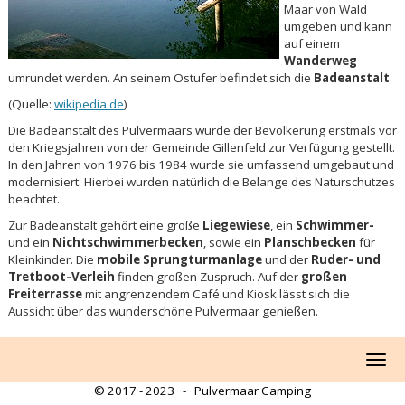
Maar von Wald
umgeben und kann
auf einem
Wanderweg
umrundet werden. An seinem Ostufer befindet sich die
Badeanstalt
.
(Quelle:
wikipedia.de
)
Die Badeanstalt des Pulvermaars wurde der Bevölkerung erstmals vor
den Kriegsjahren von der Gemeinde Gillenfeld zur Verfügung gestellt.
In den Jahren von 1976 bis 1984 wurde sie umfassend umgebaut und
modernisiert. Hierbei wurden natürlich die Belange des Naturschutzes
beachtet.
Zur Badeanstalt gehört eine große
Liegewiese
, ein
Schwimmer-
und ein
Nichtschwimmerbecken
, sowie ein
Planschbecken
für
Kleinkinder. Die
mobile Sprungturmanlage
und der
Ruder- und
Tretboot-Verleih
finden großen Zuspruch. Auf der
großen
Freiterrasse
mit angrenzendem Café und Kiosk lässt sich die
Aussicht über das wunderschöne Pulvermaar genießen.
Menu
© 2017 - 2023 - Pulvermaar Camping