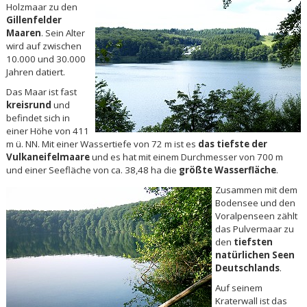
Holzmaar zu den
Gillenfelder
Maaren
. Sein Alter
wird auf zwischen
10.000 und 30.000
Jahren datiert.
Das Maar ist fast
kreisrund
und
befindet sich in
einer Höhe von 411
m ü. NN. Mit einer Wassertiefe von 72 m ist es
das tiefste der
Vulkaneifelmaare
und es hat mit einem Durchmesser von 700 m
und einer Seefläche von ca. 38,48 ha die
größte Wasserfläche
.
Zusammen mit dem
Bodensee und den
Voralpenseen zählt
das Pulvermaar zu
den
tiefsten
natürlichen Seen
Deutschlands
.
Auf seinem
Kraterwall ist das